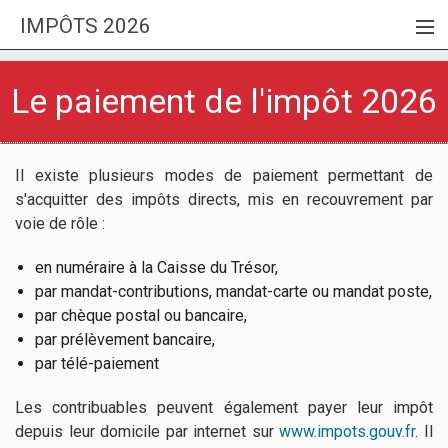
IMPÔTS 2026
MENU
FISCALITÉ
Le paiement de l'impôt 2026
INVESTIR
GUIDE LOI PINEL
Il existe plusieurs modes de paiement permettant de
s'acquitter des impôts directs, mis en recouvrement par
MEILLEURS PLACEMENTS 2026
voie de rôle :
en numéraire à la Caisse du Trésor,
par mandat-contributions, mandat-carte ou mandat poste,
par chèque postal ou bancaire,
par prélèvement bancaire,
par télé-paiement
Les contribuables peuvent également payer leur impôt
depuis leur domicile par internet sur
www.impots.gouv.fr
. Il